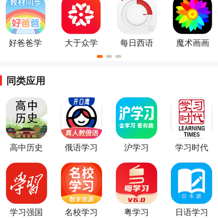
好爸爸学
大于众学
每日西语
魔术画画
习机
app
听力app
手机版
同类应用
高中历史
俄语学习
沪学习
学习时代
知识大全
app
app
app
学习强国
名校学习
粤学习
日语学习