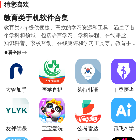
猜您喜欢
教育类手机软件合集
教育类app提供便捷、高效的学习资源和工具。涵盖了各
个学科和领域，包括语言学习、学科课程、在线课堂、
知识科普、家校互动、在线测评和学习工具等。教育手
机软件具有便捷性、多样性、互动性的特点，用户可以
查看全部
通过教育类手机软件，随时随地学习新知识、提升自己
的能力。为了满足不同用户的学习需求和教育需求，小
编提供了教育类手机软件合集供大家挑选下载学习。
大管加手
医学直播
莱特韩语
丁香医考
机版
课堂app
学习背单
app
词
友邻优课
宝宝爱洗
公考雷达
讯飞AI学
app
澡官方版
app
客户端