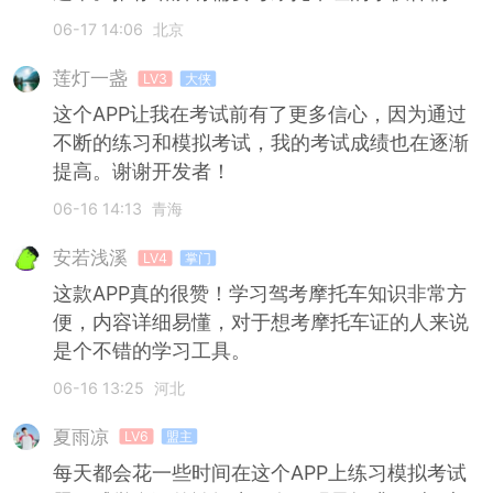
06-17 14:06
北京
莲灯一盏
LV3
大侠
这个APP让我在考试前有了更多信心，因为通过
不断的练习和模拟考试，我的考试成绩也在逐渐
提高。谢谢开发者！
06-16 14:13
青海
安若浅溪
LV4
掌门
这款APP真的很赞！学习驾考摩托车知识非常方
便，内容详细易懂，对于想考摩托车证的人来说
是个不错的学习工具。
06-16 13:25
河北
夏雨凉
LV6
盟主
每天都会花一些时间在这个APP上练习模拟考试