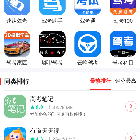
速达驾考
驾考助手
驾考通
驾考100
驾考家园
嘟嘟驾考
云峰驾考
驾考科目
一
同类排行
最热排行
评分最高
高考笔记
8.0
36.76 MB
考前必备的学习复习软件哦！
有道天天读
4.3
284.51 MB