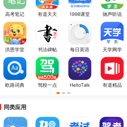
编提供了教育类手机软件合集供大家挑选下载学习。
高考笔记
有道天天
1998课堂
驰声听说
读
官方版
在线app
洪恩学堂
书法碑帖
每日英语
天学网学
app
大全
听力app
生
欧路词典
驾校一点
HelloTalk
有道精品
app
通
课app
同类应用