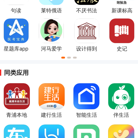
句读
莱特俄语
不厌书法
新课标高
学习背单
app
中英语单
词app
词app
星题库app
河马爱学
设计得到
史记
app
同类应用
青浦本地
建行生活
智能生活
伴生活
生活
app
app
app