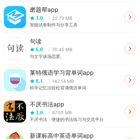
磨题帮app
3.0
22.73 MB
智能试卷制作与分享工具
句读
6.0
70.45 MB
与文字谈场恋爱。
莱特俄语学习背单词app
8.1
142.14 MB
科学记忆法轻松背诵俄语单词
不厌书法app
3.0
87.55 MB
不厌书法：便捷的书法练习与交流平台
新课标高中英语单词app