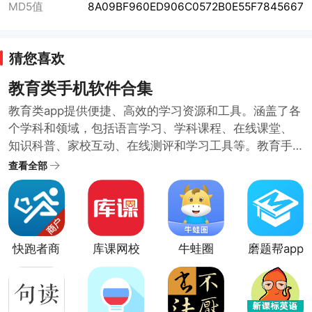
MD5值
8A09BF960ED906C0572B0E55F7845667
猜您喜欢
教育类手机软件合集
教育类app提供便捷、高效的学习资源和工具。涵盖了各
个学科和领域，包括语言学习、学科课程、在线课堂、
知识科普、家校互动、在线测评和学习工具等。教育手
机软件具有便捷性、多样性、互动性的特点，用户可以
查看全部
通过教育类手机软件，随时随地学习新知识、提升自己
的能力。为了满足不同用户的学习需求和教育需求，小
编提供了教育类手机软件合集供大家挑选下载学习。
快跑者商
库课网校
牛蛙圈
磨题帮app
户端app
官方版