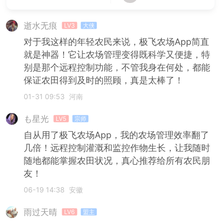
逝水无痕
LV3
大侠
对于我这样的年轻农民来说，极飞农场App简直
就是神器！它让农场管理变得既科学又便捷，特
别是那个远程控制功能，不管我身在何处，都能
保证农田得到及时的照顾，真是太棒了！
01-31 09:53
河南
も星光
LV5
宗师
自从用了极飞农场App，我的农场管理效率翻了
几倍！远程控制灌溉和监控作物生长，让我随时
随地都能掌握农田状况，真心推荐给所有农民朋
友！
06-19 14:38
安徽
雨过天晴
LV6
盟主