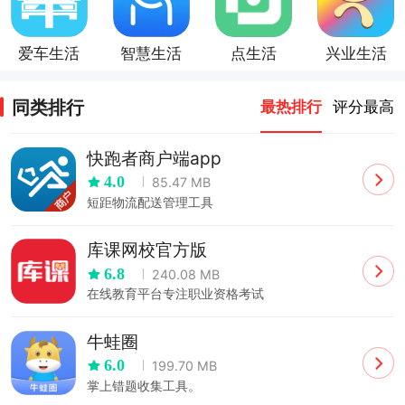
爱车生活
智慧生活
点生活
兴业生活
app
app
app
app
同类排行
最热排行
评分最高
快跑者商户端app
4.0
85.47 MB
短距物流配送管理工具
库课网校官方版
6.8
240.08 MB
在线教育平台专注职业资格考试
牛蛙圈
6.0
199.70 MB
掌上错题收集工具。