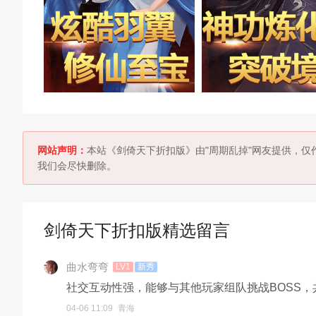
网站声明：
本站《剑倚天下折扣版》由"周期乱掉"网友提供，仅
我们会尽快删除。
剑倚天下折扣版精选留言
曲水弯弯
LV1
新秀
社交互动性强，能够与其他玩家组队挑战BOSS
04-06 11:09
青海