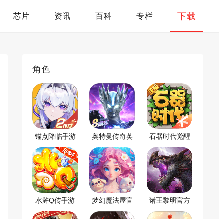
下载
芯片
资讯
百科
专栏
角色
锚点降临手游
奥特曼传奇英
石器时代觉醒
雄官方版
最新版
水浒Q传手游
梦幻魔法屋官
诸王黎明官方
方版
正版