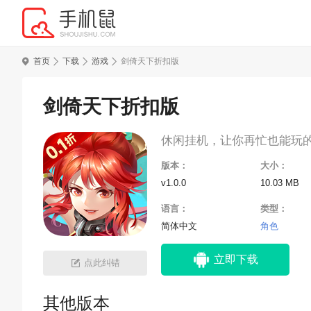
首页
下载
游戏
剑倚天下折扣版
剑倚天下折扣版
休闲挂机，让你再忙也能玩
版本：
大小：
v1.0.0
10.03 MB
语言：
类型：
简体中文
角色
立即下载
点此纠错
其他版本