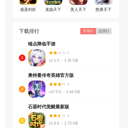
逍遥剑折
龙战天下
美人天下
悠唐天下
扣版
折扣版
折扣版
折扣版
下载排行
月排行
总排行
锚点降临手游
1
v2.1.0
1.35 GB
奥特曼传奇英雄官方版
2
v37.0.0
1.64 GB
石器时代觉醒最新版
3
v1.0.6
1.73 GB