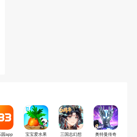
乐园app
宝宝爱水果
三国志幻想
奥特曼传奇