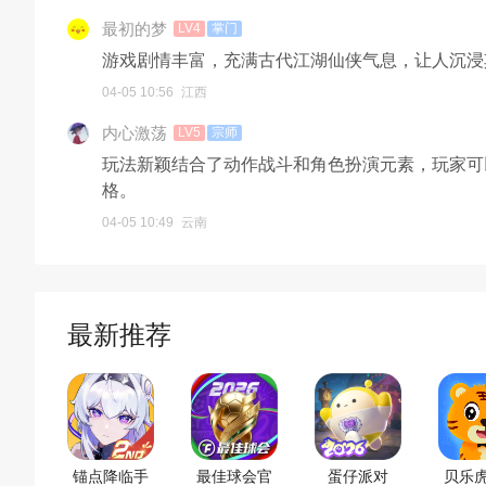
最初的梦
LV4
掌门
游戏剧情丰富，充满古代江湖仙侠气息，让人沉浸
04-05 10:56
江西
内心激荡
LV5
宗师
玩法新颖结合了动作战斗和角色扮演元素，玩家可
格。
04-05 10:49
云南
最新推荐
锚点降临手
最佳球会官
蛋仔派对
贝乐