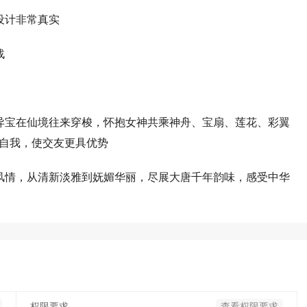
设计非常真实
战
异宝在仙境往来穿梭，怀抱女神共乘神舟、宝扇、莲花、彩翼
自我，使交友更具优势
风情，从清新淡雅到妩媚华丽，尽展大唐千年韵味，感受中华
权限要求
查看权限要求