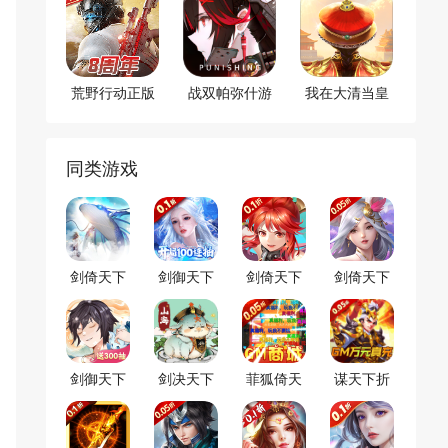
荒野行动正版
战双帕弥什游
我在大清当皇
手游
戏
帝手游
同类游戏
剑倚天下
剑御天下
剑倚天下
剑倚天下
（0.1折）
折扣版
（永久0.1
（永久
折）
0.05折）
剑御天下
剑决天下
菲狐倚天
谋天下折
情缘折扣
扣版
版