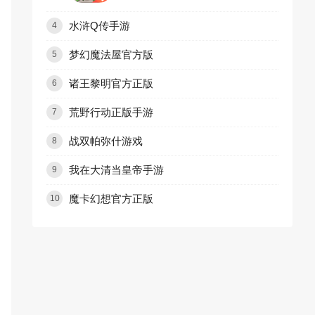
水浒Q传手游
4
梦幻魔法屋官方版
5
诸王黎明官方正版
6
荒野行动正版手游
7
战双帕弥什游戏
8
我在大清当皇帝手游
9
魔卡幻想官方正版
10