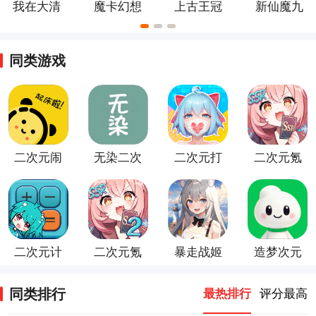
我在大清
魔卡幻想
上古王冠
新仙魔九
当皇帝手
官方正版
手游最新
界官方版
游
版
同类游戏
二次元闹
无染二次
二次元打
二次元氪
钟
元
印机游戏
金模拟器
游戏
二次元计
二次元氪
暴走战姬
造梦次元
算器app
金模拟2
（二次元
app
手游
卡牌手
同类排行
最热排行
评分最高
游）