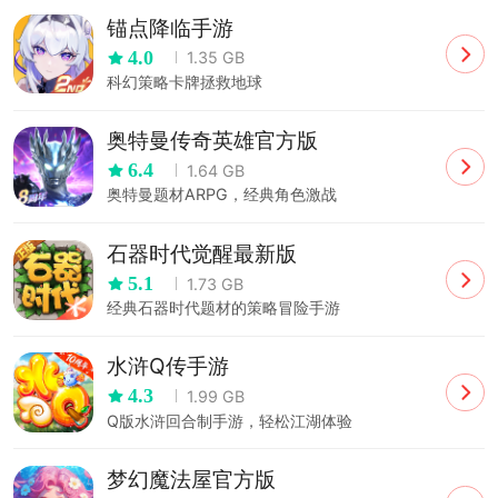
锚点降临手游
4.0
1.35 GB
科幻策略卡牌拯救地球
奥特曼传奇英雄官方版
6.4
1.64 GB
奥特曼题材ARPG，经典角色激战
石器时代觉醒最新版
5.1
1.73 GB
经典石器时代题材的策略冒险手游
水浒Q传手游
4.3
1.99 GB
Q版水浒回合制手游，轻松江湖体验
梦幻魔法屋官方版