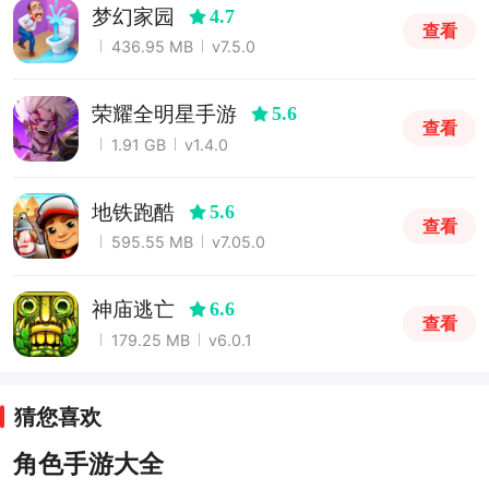
梦幻家园
4.7
查看
436.95 MB
v7.5.0
荣耀全明星手游
5.6
查看
1.91 GB
v1.4.0
地铁跑酷
5.6
查看
595.55 MB
v7.05.0
神庙逃亡
6.6
查看
179.25 MB
v6.0.1
猜您喜欢
角色手游大全