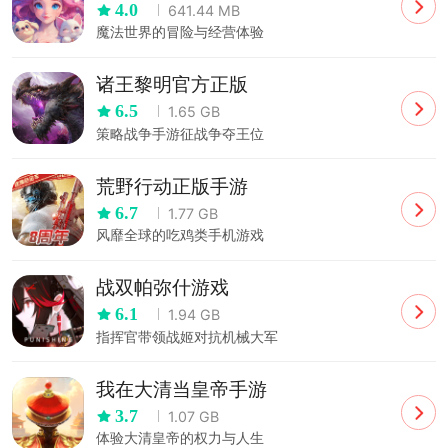
4.0
641.44 MB
魔法世界的冒险与经营体验
诸王黎明官方正版
6.5
1.65 GB
策略战争手游征战争夺王位
荒野行动正版手游
6.7
1.77 GB
风靡全球的吃鸡类手机游戏
战双帕弥什游戏
6.1
1.94 GB
指挥官带领战姬对抗机械大军
我在大清当皇帝手游
3.7
1.07 GB
体验大清皇帝的权力与人生