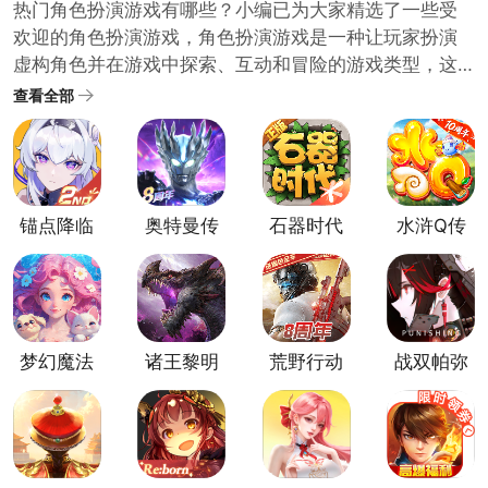
热门角色扮演游戏有哪些？小编已为大家精选了一些受
欢迎的角色扮演游戏，角色扮演游戏是一种让玩家扮演
虚构角色并在游戏中探索、互动和冒险的游戏类型，这
些游戏通常拥有深入的剧情和复杂的角色发展系统，给
查看全部
玩家带来身临其境的沉浸式体验，如果你对角色扮演游
戏感兴趣，下面这些游戏值得一试！快来挑选一个开始
你的冒险之旅吧！
锚点降临
奥特曼传
石器时代
水浒Q传
手游
奇英雄官
觉醒最新
手游
方版
版
梦幻魔法
诸王黎明
荒野行动
战双帕弥
屋官方版
官方正版
正版手游
什游戏