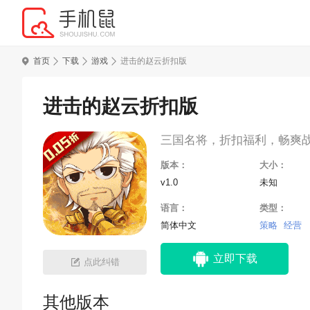
首页
下载
游戏
进击的赵云折扣版
进击的赵云折扣版
三国名将，折扣福利，畅爽
版本：
大小：
v1.0
未知
语言：
类型：
简体中文
策略
经营
立即下载
点此纠错
其他版本