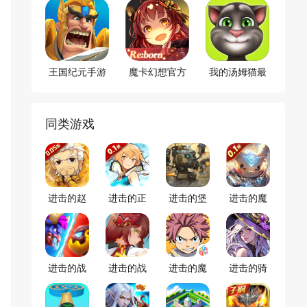
王国纪元手游
魔卡幻想官方
我的汤姆猫最
正版
新版
同类游戏
进击的赵
进击的正
进击的堡
进击的魔
云（0.05
太折扣版
垒
导士折扣
折）
版
进击的战
进击的战
进击的魔
进击的骑
场
神
导士
士游戏