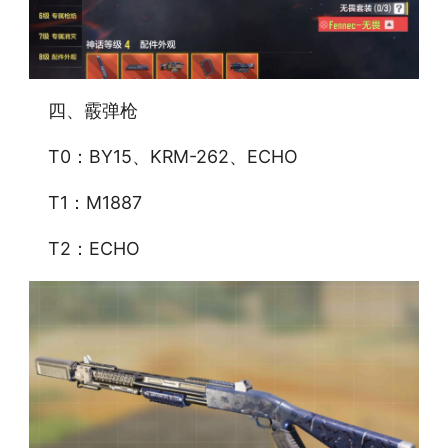
四、霰弹枪
T0：BY15、KRM-262、ECHO
T1：M1887
T2：ECHO