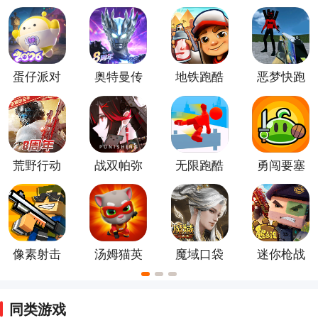
跃、攀爬、操控车辆等操作，通过完成关卡或挑战来获
得胜利，这些游戏通常具有华丽的画面和各种特殊效
果，同时还可以与其他玩家进行竞技或合作。小编以下
推荐的安卓动作手游并不是绝对，根据自己的喜好下载
蛋仔派对
奥特曼传
地铁跑酷
恶梦快跑
体验把。
奇英雄官
方版
荒野行动
战双帕弥
无限跑酷
勇闯要塞
正版手游
什游戏
像素射击
汤姆猫英
魔域口袋
迷你枪战
正版
雄跑酷手
版
精英2026
游
新版
同类游戏