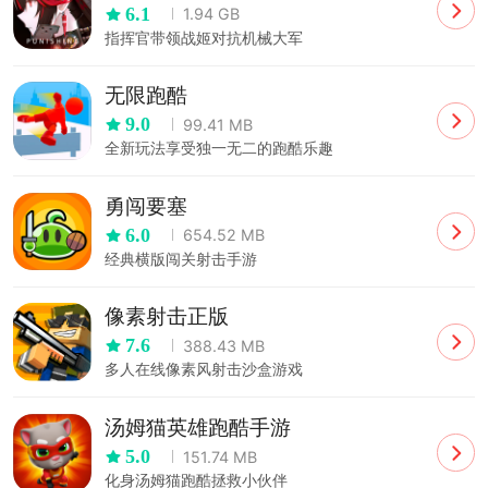
6.1
1.94 GB
指挥官带领战姬对抗机械大军
无限跑酷
9.0
99.41 MB
全新玩法享受独一无二的跑酷乐趣
勇闯要塞
6.0
654.52 MB
经典横版闯关射击手游
像素射击正版
7.6
388.43 MB
多人在线像素风射击沙盒游戏
汤姆猫英雄跑酷手游
5.0
151.74 MB
化身汤姆猫跑酷拯救小伙伴