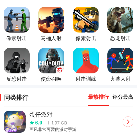
像素射击
马桶人射
像素射击
恐龙射击
战场
击
正版
生存
反恐射击
使命召唤
射击训练
火柴人射
战争
台服
营
击精英手
机版
同类排行
最热排行
评分最高
蛋仔派对
6.0
1.97 GB
画风非常可爱的派对手游