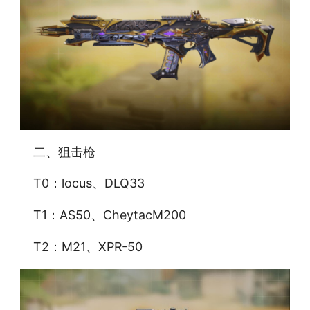
二、狙击枪
T0：locus、DLQ33
T1：AS50、CheytacM200
T2：M21、XPR-50