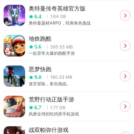
奥特曼传奇英雄官方版
6.4
1.64 GB
奥特曼题材ARPG，经典角色激战
地铁跑酷
5.6
595.55 MB
一款异常火爆的跑酷手游
恶梦快跑
9.0
180.33 MB
迷宫冒险，射击挑战。
荒野行动正版手游
6.7
1.77 GB
风靡全球的吃鸡类手机游戏
战双帕弥什游戏