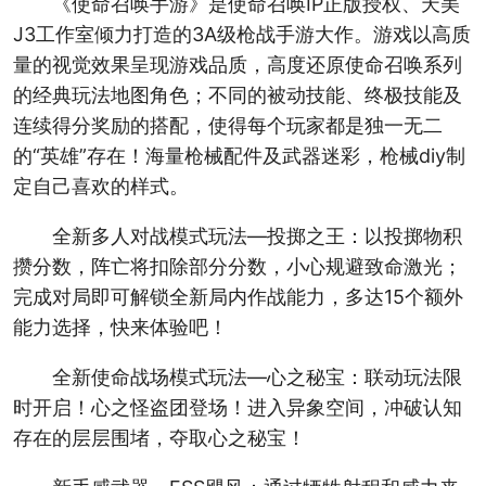
《使命召唤手游》是使命召唤IP正版授权、天美
J3工作室倾力打造的3A级枪战手游大作。游戏以高质
量的视觉效果呈现游戏品质，高度还原使命召唤系列
的经典玩法地图角色；不同的被动技能、终极技能及
连续得分奖励的搭配，使得每个玩家都是独一无二
的“英雄”存在！海量枪械配件及武器迷彩，枪械diy制
定自己喜欢的样式。
全新多人对战模式玩法—投掷之王：以投掷物积
攒分数，阵亡将扣除部分分数，小心规避致命激光；
完成对局即可解锁全新局内作战能力，多达15个额外
能力选择，快来体验吧！
全新使命战场模式玩法—心之秘宝：联动玩法限
时开启！心之怪盗团登场！进入异象空间，冲破认知
存在的层层围堵，夺取心之秘宝！