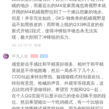
瞄的地步，而最近出的M4皇家黑魂也将视野本就
开阔的M4机瞄视野拉到了一个难以想象的地步。
但是！并非完全如此，GKS-独角兽的机瞄视野是
远不如黑铁皮的；而即将上线的Q33神话皮的创
新式开镜2段式，使得冲锋狙半镜击杀无法实
现，极大削弱了冲锋狙的实力。
06-23 15:15
海南
平凡人生
LV5
宗师
感觉射击手感比和平精英好很多。相对于和平精
英就是不停地跑毒，然后一局杀不了几个人，
COD玩起来特别带劲。躲猫猫模式特别喜欢玩，
特别有意思。枪械的声音、外观等等很真实，这
点比吃鸡手游做得好。希望官 方能和QQ一起，
在个人QQ页面可以显示自己的使命召唤手游的段
位。然后希望能出一个吃鸡模式，有一个比较自
由的大地图模式感觉挺好的，因为有时间就可以