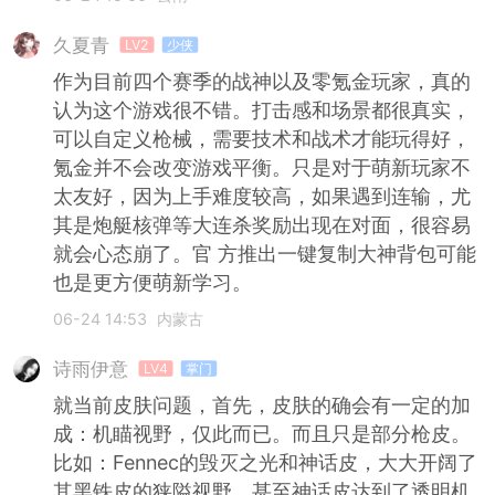
久夏青
LV2
少侠
作为目前四个赛季的战神以及零氪金玩家，真的
认为这个游戏很不错。打击感和场景都很真实，
可以自定义枪械，需要技术和战术才能玩得好，
氪金并不会改变游戏平衡。只是对于萌新玩家不
太友好，因为上手难度较高，如果遇到连输，尤
其是炮艇核弹等大连杀奖励出现在对面，很容易
就会心态崩了。官 方推出一键复制大神背包可能
也是更方便萌新学习。
06-24 14:53
内蒙古
诗雨伊意
LV4
掌门
就当前皮肤问题，首先，皮肤的确会有一定的加
成：机瞄视野，仅此而已。而且只是部分枪皮。
比如：Fennec的毁灭之光和神话皮，大大开阔了
其黑铁皮的狭隘视野，甚至神话皮达到了透明机