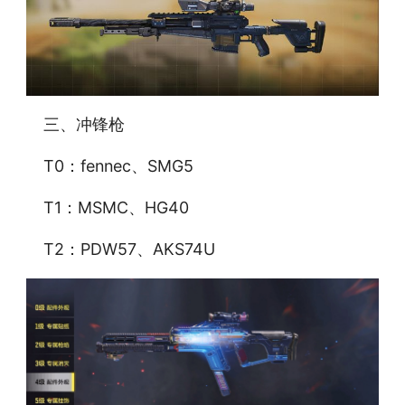
三、冲锋枪
T0：fennec、SMG5
T1：MSMC、HG40
T2：PDW57、AKS74U