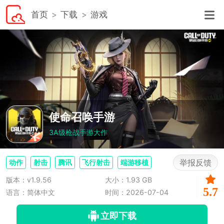
首页
下载
游戏
使命召唤手游
3A级枪战手游大作
举报反馈
动作
射击
腾讯
飞行射击
端游移植
版本：v1.9.56
大小：1.93 GB
5.7
语言：简体中文
时间：2026-07-04
立即下载