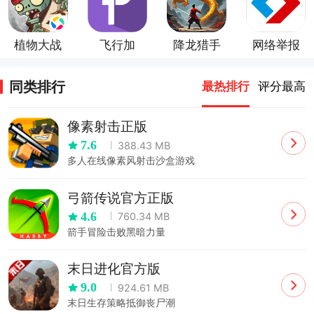
植物大战
飞行加
降龙猎手
网络举报
僵尸2高
清版官方
同类排行
最热排行
评分最高
版
像素射击正版
7.6
388.43 MB
多人在线像素风射击沙盒游戏
弓箭传说官方正版
4.6
760.34 MB
箭手冒险击败黑暗力量
末日进化官方版
9.0
924.61 MB
末日生存策略抵御丧尸潮