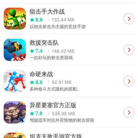
狙击手大作战
8.0
132.44 MB
以狙击射击为主题的竞技手游
救援突击队
7.4
148.42 MB
一款好玩的射击类游戏
命硬来战
8.0
92.91 MB
多种格斗方式随机的搭配。
异星要塞官方正版
7.0
538.98 MB
驾驶战车对抗外星怪物的射击冒险
坦克无敌手游官方版