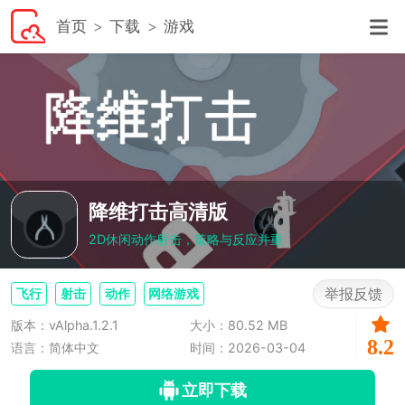
首页
下载
游戏
降维打击高清版
2D休闲动作射击，策略与反应并重
举报反馈
飞行
射击
动作
网络游戏
版本：vAlpha.1.2.1
大小：80.52 MB
8.2
语言：简体中文
时间：2026-03-04
立即下载