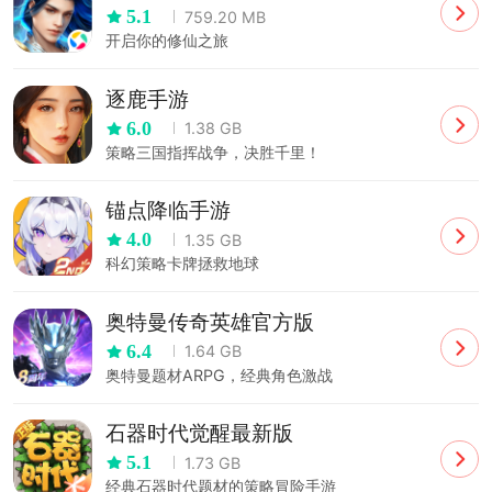
5.1
759.20 MB
开启你的修仙之旅
逐鹿手游
6.0
1.38 GB
策略三国指挥战争，决胜千里！
锚点降临手游
4.0
1.35 GB
科幻策略卡牌拯救地球
奥特曼传奇英雄官方版
6.4
1.64 GB
奥特曼题材ARPG，经典角色激战
石器时代觉醒最新版
5.1
1.73 GB
经典石器时代题材的策略冒险手游