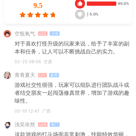
95.0%
9.5
5.0%
空瓶氧气
LV2
少侠
对于喜欢打怪升级的玩家来说，给予了丰富的副
本和任务，让人可以不断挑战自己的实力。
02-25 08:08
甘肃
青青夏天
LV1
新秀
游戏社交性很强，玩家可以组队进行团队战斗或
者结交朋友一起闯荡修真世界，增加了游戏的趣
味性。
05-19 12:47
广西
浅笑依然
LV4
掌门
这款游戏的打斗场面非常刺激，技能特效华丽，