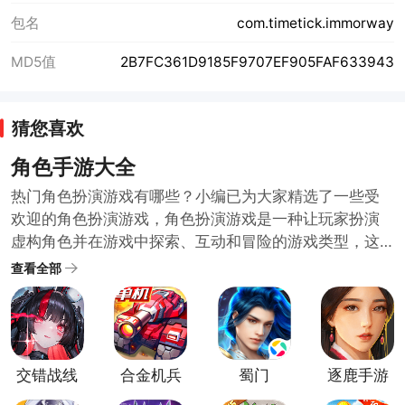
包名
com.timetick.immorway
MD5值
2B7FC361D9185F9707EF905FAF633943
猜您喜欢
角色手游大全
热门角色扮演游戏有哪些？小编已为大家精选了一些受
欢迎的角色扮演游戏，角色扮演游戏是一种让玩家扮演
虚构角色并在游戏中探索、互动和冒险的游戏类型，这
些游戏通常拥有深入的剧情和复杂的角色发展系统，给
查看全部
玩家带来身临其境的沉浸式体验，如果你对角色扮演游
戏感兴趣，下面这些游戏值得一试！快来挑选一个开始
你的冒险之旅吧！
交错战线
合金机兵
蜀门
逐鹿手游
官方正版
官方版