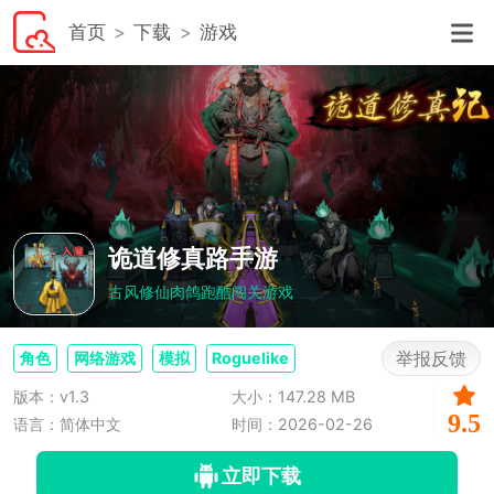
首页
下载
游戏
诡道修真路手游
古风修仙肉鸽跑酷闯关游戏
举报反馈
角色
网络游戏
模拟
Roguelike
版本：v1.3
大小：147.28 MB
9.5
语言：简体中文
时间：2026-02-26
立即下载