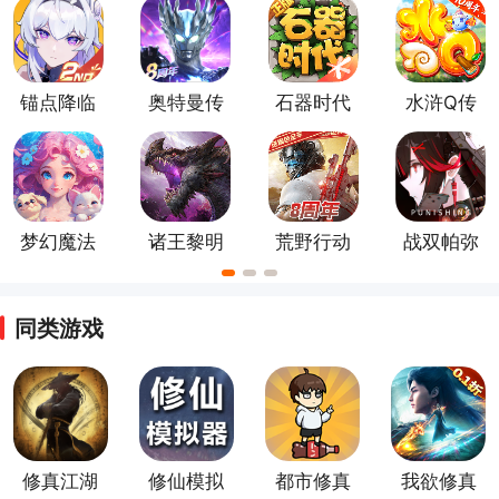
锚点降临
奥特曼传
石器时代
水浒Q传
手游
奇英雄官
觉醒最新
手游
方版
版
梦幻魔法
诸王黎明
荒野行动
战双帕弥
屋官方版
官方正版
正版手游
什游戏
同类游戏
修真江湖
修仙模拟
都市修真
我欲修真