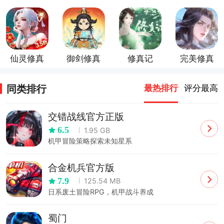
手游
器我要修
群手游
手游
真
仙灵修真
御剑修真
修真记
完美修真
手游
手游
同类排行
最热排行
评分最高
交错战线官方正版
6.5
1.95 GB
机甲冒险策略探索未知星系
合金机兵官方版
7.9
125.54 MB
日系废土冒险RPG，机甲战斗养成
蜀门