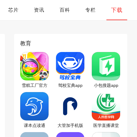
下载
芯片
资讯
百科
专栏
教育
雪糕工厂官方
驾校宝典app
小包搜题app
版
课本点读通
大管加手机版
医学直播课堂
app
app