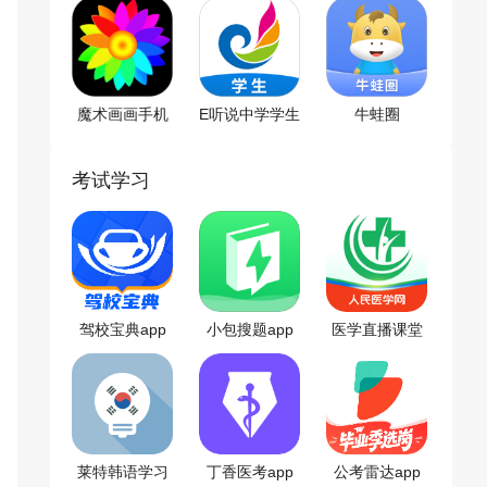
魔术画画手机
E听说中学学生
牛蛙圈
版
端
考试学习
驾校宝典app
小包搜题app
医学直播课堂
app
莱特韩语学习
丁香医考app
公考雷达app