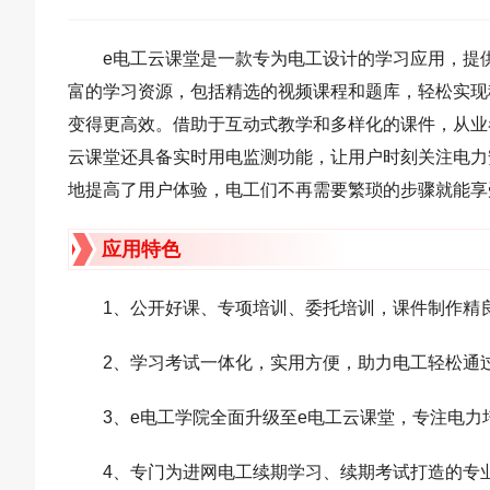
e电工云课堂是一款专为电工设计的学习应用，提
富的学习资源，包括精选的视频课程和题库，轻松实现
变得更高效。借助于互动式教学和多样化的课件，从业
云课堂还具备实时用电监测功能，让用户时刻关注电力
地提高了用户体验，电工们不再需要繁琐的步骤就能享
应用特色
1、公开好课、专项培训、委托培训，课件制作精
2、学习考试一体化，实用方便，助力电工轻松通
3、e电工学院全面升级至e电工云课堂，专注电力
4、专门为进网电工续期学习、续期考试打造的专