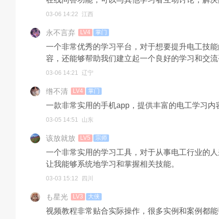
03-06 14:22
江西
永不言弃
LV4
掌门
一个非常优秀的学习平台，对于想要提升电工技能
容，还能够帮助我们建立起一个良好的学习和交流
03-06 14:21
辽宁
绺不清
LV4
掌门
一款非常实用的手机app，提供丰富的电工学习
03-05 14:51
山东
该放就放
LV5
宗师
一个非常实用的学习工具，对于从事电工行业的人
让我能够系统地学习和掌握相关技能。
03-03 15:12
四川
も星光
LV3
大侠
视频教程非常贴合实际操作，很多实例和案例都能