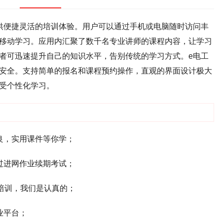
供便捷灵活的培训体验。用户可以通过手机或电脑随时访问丰
移动学习。应用内汇聚了数千名专业讲师的课程内容，让学习
者可迅速提升自己的知识水平，告别传统的学习方式。e电工
安全。支持简单的报名和课程预约操作，直观的界面设计极大
受个性化学习。
良，实用课件等你学；
过进网作业续期考试；
培训，我们是认真的；
业平台；