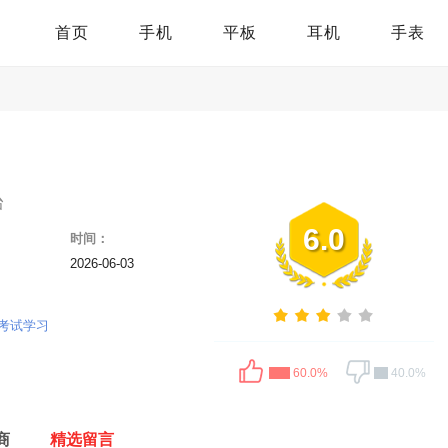
首页
手机
平板
耳机
手表
台
6.0
时间：
2026-06-03
考试学习
60.0%
40.0%
商
精选留言