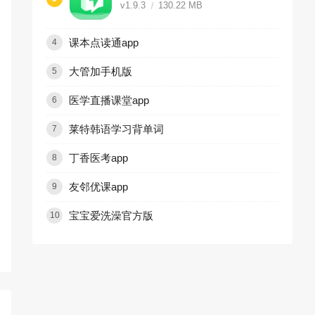
v1.9.3
130.22 MB
课本点读通app
4
大管加手机版
5
医学直播课堂app
6
莱特韩语学习背单词
7
丁香医考app
8
友邻优课app
9
宝宝爱洗澡官方版
10