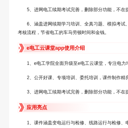
5、进网电工续期考试完善，删除部分功能，不在
6、涵盖进网续期学习培训、全真习题、模拟考试
考核流程，节省电工的车马劳顿时间和金钱。
e电工云课堂app使用介绍
1、e电工学院全面升级至e电工云课堂，专注电力
2、公开好课、专项培训、委托培训，课件制作精
3、进网电工续期考试完善，删除部分功能，不在
应用亮点
1、课件涵盖变电运行与检修、线路运行与检修、