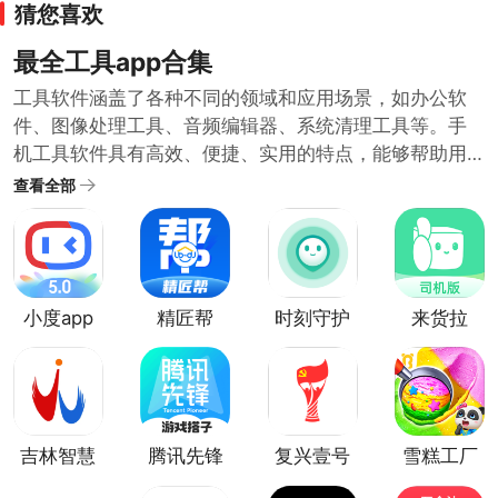
猜您喜欢
最全工具app合集
工具软件涵盖了各种不同的领域和应用场景，如办公软
件、图像处理工具、音频编辑器、系统清理工具等。手
机工具软件具有高效、便捷、实用的特点，能够帮助用
户快速完成特定的任务或操作。随着智能手机的普及和
查看全部
移动互联网的发展，工具类APP的需求也在不断增加。最
全工具软件合集中收录了很多实用的工具软件，都是用
的比较多的免费工具软件，下载使用可以提高工作效率
和生活质量。
小度app
精匠帮
时刻守护
来货拉
app
吉林智慧
腾讯先锋
复兴壹号
雪糕工厂
人社
app
app
官方版