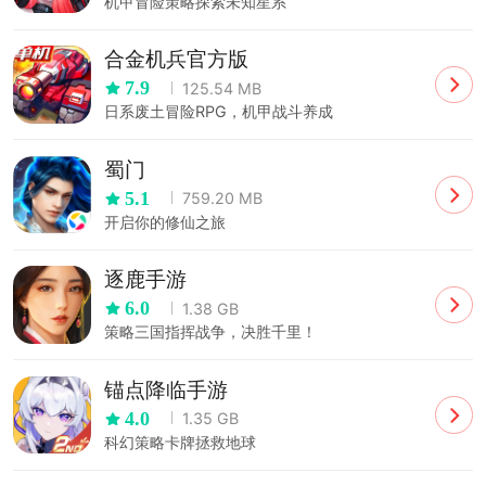
机甲冒险策略探索未知星系
合金机兵官方版
7.9
125.54 MB
日系废土冒险RPG，机甲战斗养成
蜀门
5.1
759.20 MB
开启你的修仙之旅
逐鹿手游
6.0
1.38 GB
策略三国指挥战争，决胜千里！
锚点降临手游
4.0
1.35 GB
科幻策略卡牌拯救地球