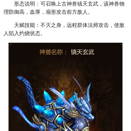
形态说明：可召唤上古神兽镇天玄武，该神兽物
理防御高，血厚，扇形攻击前方敌人。
天赋技能：不灭之身，远程群体法师攻击，使敌
人陷入灼烧状态。