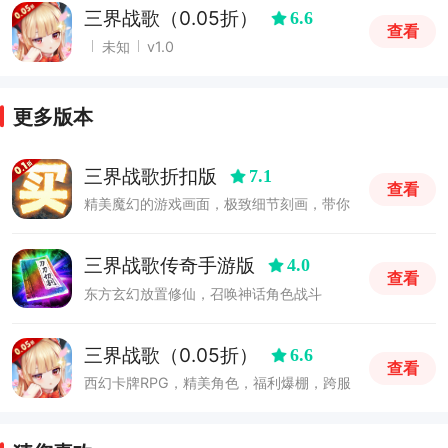
三界战歌（0.05折）
6.6
查看
未知
v1.0
更多版本
三界战歌折扣版
7.1
查看
精美魔幻的游戏画面，极致细节刻画，带你
走进一个奇妙的魔幻世界。
三界战歌传奇手游版
4.0
查看
东方玄幻放置修仙，召唤神话角色战斗
三界战歌（0.05折）
6.6
查看
西幻卡牌RPG，精美角色，福利爆棚，跨服
激战