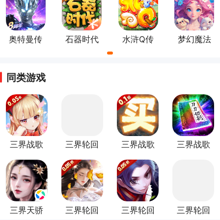
奥特曼传
石器时代
水浒Q传
梦幻魔法
奇英雄官
觉醒最新
手游
屋官方版
方版
版
同类游戏
三界战歌
三界轮回
三界战歌
三界战歌
（0.05
（0.1
折扣版
传奇手游
折）
折）
版
三界天骄
三界轮回
三界轮回
三界轮回