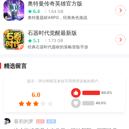
奥特曼传奇英雄官方版
6.4
1.64 GB
奥特曼题材ARPG，经典角色激战
石器时代觉醒最新版
5.1
1.73 GB
经典石器时代题材的策略冒险手游
精选留言
提示：评分和留言来自不同类型设备的用户。
60.0%
6.0
40.0%
最初的梦
LV1
新秀