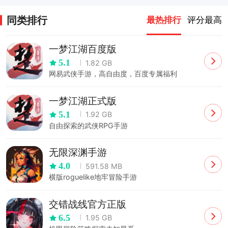
（0.05
（0.05）
折扣版
折）
同类排行
最热排行
评分最高
一梦江湖百度版
5.1
1.82 GB
网易武侠手游，高自由度，百度专属福利
一梦江湖正式版
5.1
1.92 GB
自由探索的武侠RPG手游
无限深渊手游
4.0
591.58 MB
横版roguelike地牢冒险手游
交错战线官方正版
6.5
1.95 GB