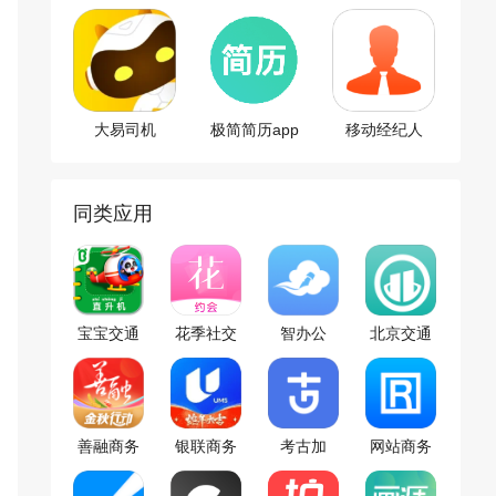
大易司机
极简简历app
移动经纪人
官方版
app
同类应用
宝宝交通
花季社交
智办公
北京交通
工具书
app
app
app
善融商务
银联商务
考古加
网站商务
app
app
app
通app