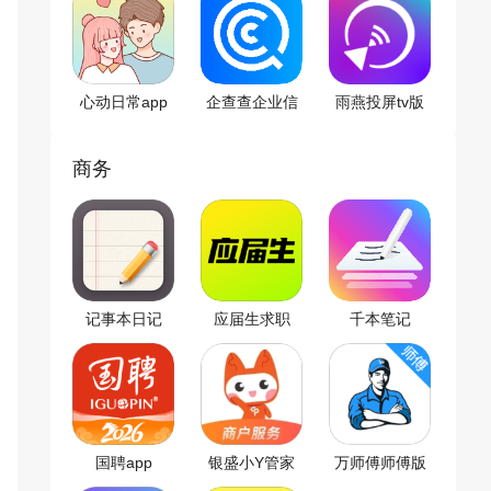
心动日常app
企查查企业信
雨燕投屏tv版
用查询app
商务
记事本日记
应届生求职
千本笔记
app
app
国聘app
银盛小Y管家
万师傅师傅版
app
app