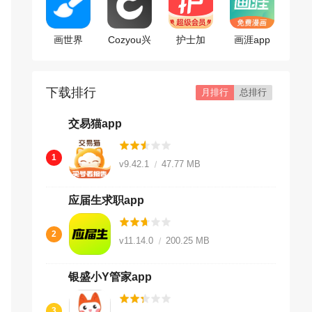
画世界
Cozyou兴
护士加
画涯app
app
趣社交
app
下载排行
月排行
总排行
交易猫app
1
v9.42.1
47.77 MB
应届生求职app
2
v11.14.0
200.25 MB
银盛小Y管家app
3