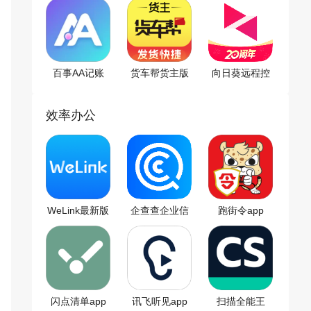
百事AA记账
货车帮货主版
向日葵远程控
app
app
制软件
效率办公
WeLink最新版
企查查企业信
跑街令app
用查询app
闪点清单app
讯飞听见app
扫描全能王