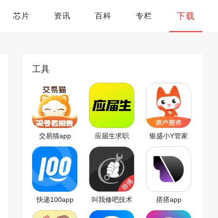
下载
芯片
资讯
百科
专栏
工具
交易猫app
应届生求职
银盛小Y管家
app
app
快递100app
叫我修吧技术
搭搭app
端