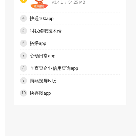
v3.4.1
54.25 MB
快递100app
4
叫我修吧技术端
5
搭搭app
6
心动日常app
7
企查查企业信用查询app
8
雨燕投屏tv版
9
快存图app
10