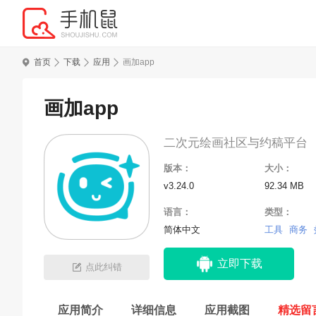
首页
下载
应用
画加app
画加app
二次元绘画社区与约稿平台
版本：
大小：
v3.24.0
92.34 MB
语言：
类型：
简体中文
工具
商务
立即下载
点此纠错
应用简介
详细信息
应用截图
精选留