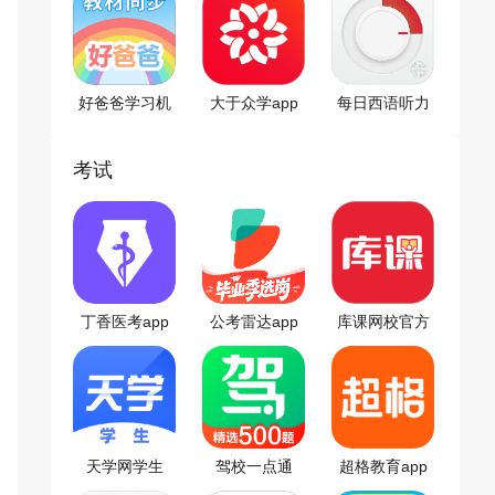
好爸爸学习机
大于众学app
每日西语听力
app
考试
丁香医考app
公考雷达app
库课网校官方
版
天学网学生
驾校一点通
超格教育app