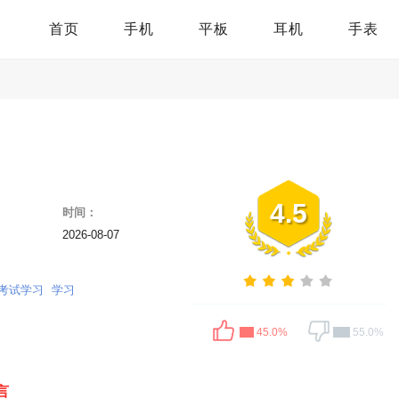
首页
手机
平板
耳机
手表
4.5
时间：
2026-08-07
考试学习
学习
45.0%
55.0%
言