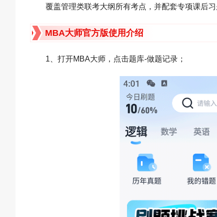
覆盖管理类联考大纲所有考点，并配套专项课后习
MBA大师官方版使用介绍
1、打开MBA大师，点击题库-做题记录；