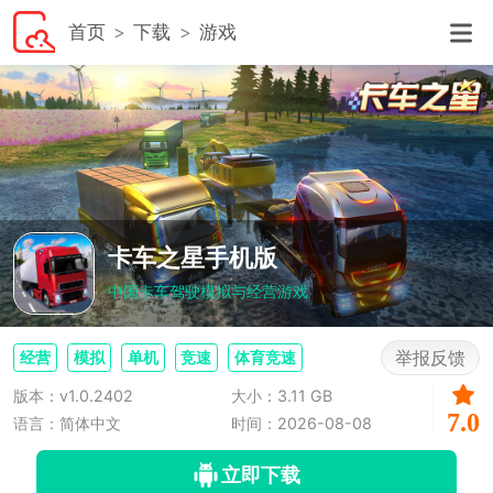
首页
下载
游戏
卡车之星手机版
中国卡车驾驶模拟与经营游戏
举报反馈
经营
模拟
单机
竞速
体育竞速
版本：v1.0.2402
大小：3.11 GB
7.0
语言：简体中文
时间：2026-08-08
立即下载