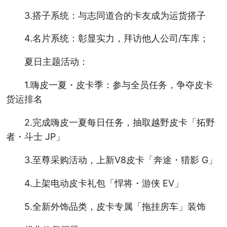
3.搭子系统：与志同道合的卡友成为运货搭子
4.名片系统：彰显实力，拜访他人公司/车库；
夏日主题活动：
1.嗨皮一夏・皮卡季：参与全员任务，争夺皮卡
货运排名
2.完成嗨皮一夏每日任务，抽取越野皮卡「拓野
者・斗士 JP」
3.至尊采购活动，上新V8皮卡「奔途・猎影 G」
4.上架电动皮卡礼包「悍将・游侠 EV」
5.全新外饰品类，皮卡专属「拖挂房车」装饰