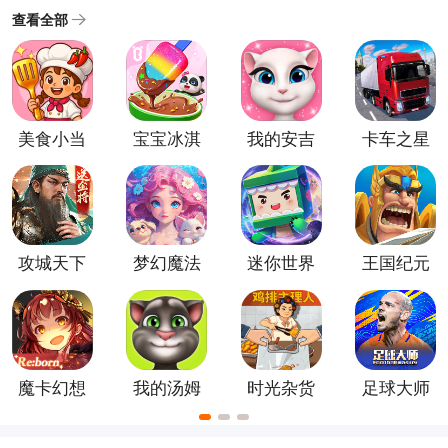
生产、销售等元素，让玩家体验到经营和经济模拟的乐
查看全部
趣，例如《模拟城市》和《开心农场》等都是经典的经
营类手游。那么有没有什么好玩的手机经营游戏推荐
呢？接下来小编就为大家梳理热门的手机经营游戏推
荐，该排名不分前后，根据游戏热度而定，供大家参
美食小当
宝宝冰淇
我的安吉
卡车之星
考。
家官方版
淋工厂官
拉
手机版
方正版
攻城天下
梦幻魔法
迷你世界
王国纪元
手游
屋官方版
手游
魔卡幻想
我的汤姆
时光杂货
足球大师
官方正版
猫最新版
店官方版
黄金一代
手游