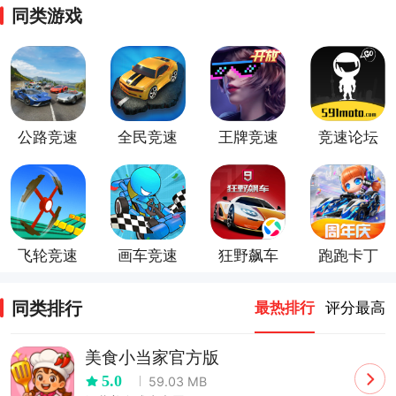
同类游戏
公路竞速
全民竞速
王牌竞速
竞速论坛
飞轮竞速
画车竞速
狂野飙车
跑跑卡丁
游戏
9竞速传
车官方竞
奇
速版官方
同类排行
最热排行
评分最高
正版
美食小当家官方版
5.0
59.03 MB