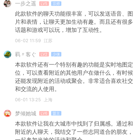
一步之遥
LV5
宗师
此款软件的聊天功能很丰富，可以发送语音、图
片和表情，让聊天更加生动有趣。而且还有很多
话题和游戏可以玩，增加了互动性。
06-02 11:59
江苏
羁〃客ぐ
LV2
少侠
本款软件还有一个特别有趣的功能是实时地图定
位，可以查看附近的其他用户在做什么，有时候
还能发现附近的活动或聚会。非常适合喜欢社交
和交流的人使用。
06-01 13:25
上海
梦倾她城
LV6
盟主
本款软件让我在大城市中找到了归属感。通过和
附近的人聊天，我结交了一些志同道合的朋友，
一起参加当地的活动和聚会。