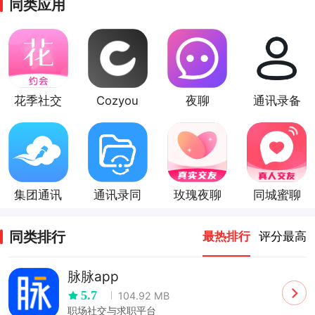
同类应用
花季社交
Cozyou
夜聊
通讯录备
兴趣社交
份
集团通讯
通讯录同
玫瑰夜聊
同城蜜聊
录
步
同类排行
最热排行
评分最高
脉脉app
5.7
104.92 MB
职场社交与求职平台