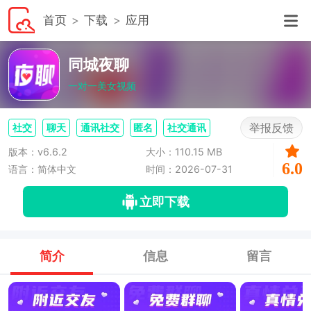
首页
下载
应用
同城夜聊
一对一美女视频
举报反馈
社交
聊天
通讯社交
匿名
社交通讯
版本：v6.6.2
大小：110.15 MB
6.0
语言：简体中文
时间：2026-07-31
立即下载
简介
信息
留言