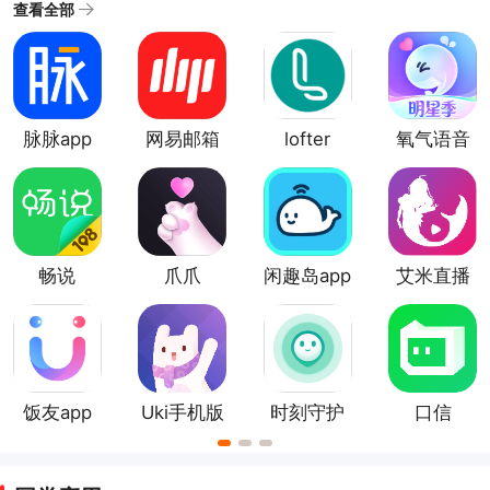
的类型，兴趣爱好类社交软件，婚恋交友类社交软件，
查看全部
工具类社交软件等。靠谱的社交软件大全中涵盖了各种
不同的领域和用户群体。推荐的都是比较真实靠谱的社
交类app。用户可以根据自己的兴趣和需求选择不同的社
交平台。
脉脉app
网易邮箱
lofter
氧气语音
大师安卓
app
版
畅说
爪爪
闲趣岛app
艾米直播
108app
app
饭友app
Uki手机版
时刻守护
口信
app