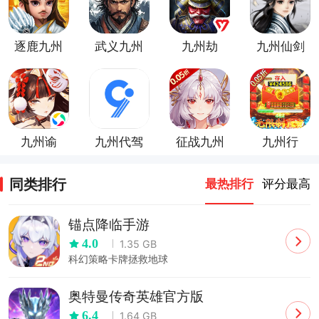
逐鹿九州
武义九州
九州劫
九州仙剑
游戏
游戏
传游戏
九州谕
九州代驾
征战九州
九州行
内测版
（0.05
折）
同类排行
最热排行
评分最高
锚点降临手游
4.0
1.35 GB
科幻策略卡牌拯救地球
奥特曼传奇英雄官方版
6.4
1.64 GB