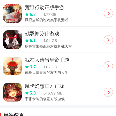
荒野行动正版手游
6.7
1.77 GB
风靡全球的吃鸡类手机游戏
战双帕弥什游戏
6.1
1.94 GB
指挥官带领战姬对抗机械大军
我在大清当皇帝手游
3.7
1.07 GB
体验大清皇帝的权力与人生
魔卡幻想官方正版
5.0
516.99 MB
千张卡牌的创意对战游戏
精选留言