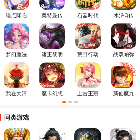
你的冒险之旅吧！
锚点降临
奥特曼传
石器时代
水浒Q传
手游
奇英雄官
觉醒最新
手游
方版
版
梦幻魔法
诸王黎明
荒野行动
战双帕弥
屋官方版
官方正版
正版手游
什游戏
我在大清
魔卡幻想
上古王冠
新仙魔九
当皇帝手
官方正版
手游最新
界官方版
游
版
同类游戏