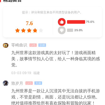
提示：评分和留言来自不同类型设备的用户。
75.0%
7.6
25.0%
零崎曲识
LV5
宗师
九州世界这款游戏真的太好玩了！游戏画面精
美，故事情节扣人心弦，给人一种身临其境的感
觉。
03-03 09:19
福建
致岁月
LV3
大侠
九州世界是一款让人沉浸其中无法自拔的手机游
戏，不管是剧情，画面，还是玩法都让人惊艳。
绝对值得推荐给所有喜欢探险和冒险的玩家！