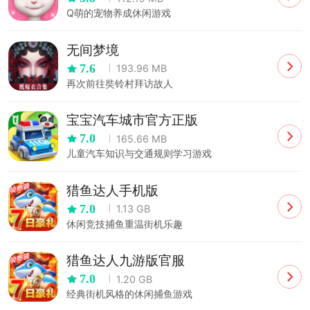
Q萌的宠物养成休闲游戏
无间梦境
7.6
193.96 MB
再次前往奘铃村拜访故人
宝宝汽车城市官方正版
7.0
165.66 MB
儿童汽车知识与交通规则学习游戏
猎鱼达人手机版
7.0
1.13 GB
休闲竞技捕鱼重温街机乐趣
猎鱼达人九游版官服
7.0
1.20 GB
经典街机风格的休闲捕鱼游戏