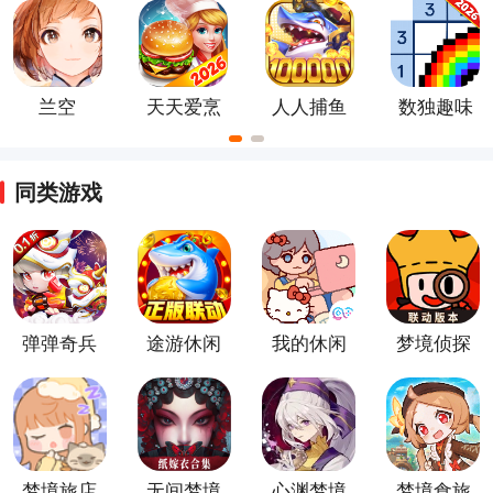
正版
服
兰空
天天爱烹
人人捕鱼
数独趣味
饪手机版
官方最新
闯关游戏
版
同类游戏
弹弹奇兵
途游休闲
我的休闲
梦境侦探
（0.1休
捕鱼官方
时光官方
闲养生）
正版
版
梦境旅店
无间梦境
心渊梦境
梦境食旅