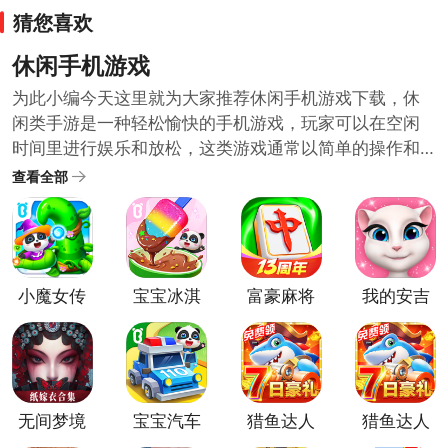
猜您喜欢
休闲手机游戏
为此小编今天这里就为大家推荐休闲手机游戏下载，休
闲类手游是一种轻松愉快的手机游戏，玩家可以在空闲
时间里进行娱乐和放松，这类游戏通常以简单的操作和
可爱的图形设计为特点，让玩家能够轻松上手并享受游
查看全部
戏过程，例如，一些经典的休闲类手游包括消除类游
戏、跳跃类游戏、解谜类游戏等，无需太多思考或投入
精力，休闲类手游可以帮助玩家放松身心，缓解压力。
感兴趣的臭宝宝们可以来下载一款试一试哦~
小魔女传
宝宝冰淇
富豪麻将
我的安吉
奇游戏
淋工厂官
官方版
拉
方正版
无间梦境
宝宝汽车
猎鱼达人
猎鱼达人
城市官方
手机版
九游版官