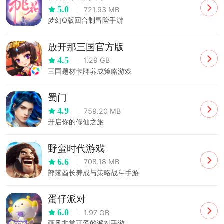
5.0
721.93 MB
梦幻Q版回合制冒险手游
放开那三国官方版
4.5
1.29 GB
三国题材卡牌养成策略游戏
蜀门
4.9
759.20 MB
开启你的修仙之旅
野蛮时代游戏
6.6
708.18 MB
部落酋长养成与策略战斗手游
蛋仔派对
6.0
1.97 GB
画风非常可爱的派对手游