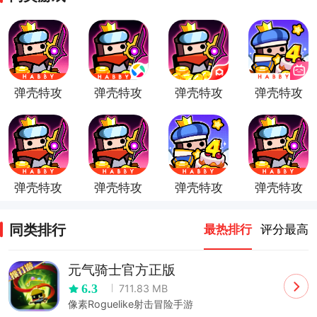
弹壳特攻
弹壳特攻
弹壳特攻
弹壳特攻
队小米版
队腾讯版
队破解版
队bilibili
版
弹壳特攻
弹壳特攻
弹壳特攻
弹壳特攻
队vivo版
队华为版
队官方版
队九游版
同类排行
最热排行
评分最高
元气骑士官方正版
6.3
711.83 MB
像素Roguelike射击冒险手游