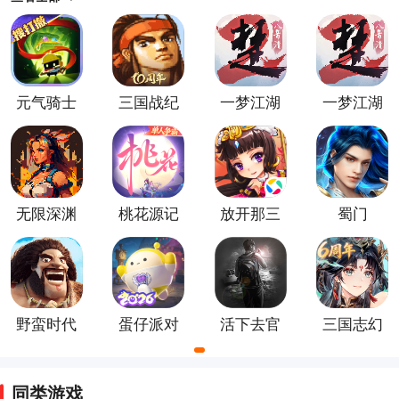
中还经常有剧情发展和角色成长，例如，《神庙逃亡》
是一款非常受欢迎的冒险类手游，玩家需要操控角色通
过各种障碍和陷阱，寻找宝藏并逃离神庙。大家可根据
自己的需求来相对应的进行选择体验！
元气骑士
三国战纪
一梦江湖
一梦江湖
官方正版
百度版
正式版
无限深渊
桃花源记
放开那三
蜀门
手游
手游
国官方版
野蛮时代
蛋仔派对
活下去官
三国志幻
游戏
方版
想大陆
同类游戏