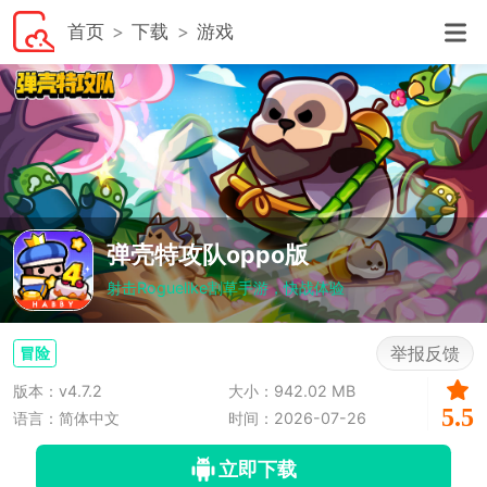
首页
下载
游戏
弹壳特攻队oppo版
射击Roguelike割草手游，快战体验
举报反馈
冒险
版本：v4.7.2
大小：942.02 MB
5.5
语言：简体中文
时间：2026-07-26
立即下载