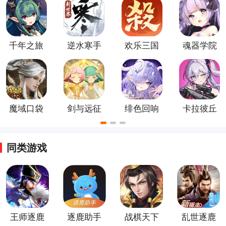
游
版
千年之旅
逆水寒手
欢乐三国
魂器学院
官服
游官方版
杀官方版
手游
魔域口袋
剑与远征
绯色回响
卡拉彼丘
版
官方版
国际服
官方正版
同类游戏
王师逐鹿
逐鹿助手
战棋天下
乱世逐鹿