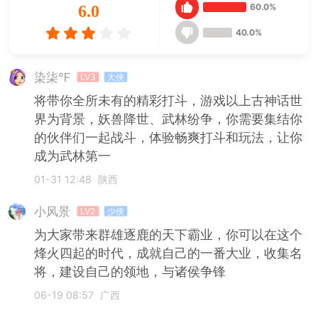
60.0%
6.0
40.0%
染柒℉
LV3
大侠
将带你全所未有的精彩打斗，游戏以上古神话世
界为背景，妖兽降世、武林纷争，你需要集结你
的伙伴们一起战斗，体验畅爽打斗和玩法，让你
成为武林第一
01-31 12:48
陕西
小风景
LV2
少侠
为大家带来群雄逐鹿的天下霸业，你可以在这个
烽火四起的时代，成就自己的一番大业，收集名
将，建设自己的领地，与诸侯争锋
06-19 08:57
广西