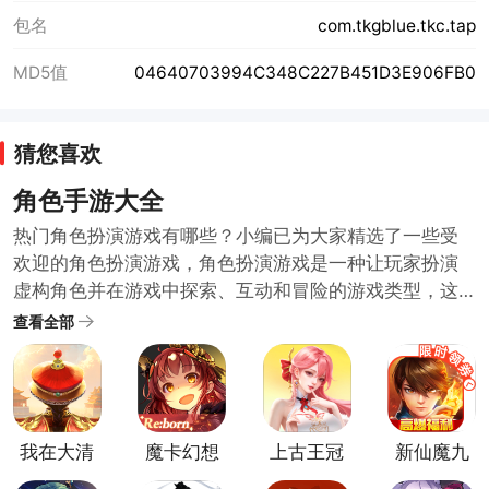
包名
com.tkgblue.tkc.tap
MD5值
04640703994C348C227B451D3E906FB0
猜您喜欢
角色手游大全
热门角色扮演游戏有哪些？小编已为大家精选了一些受
欢迎的角色扮演游戏，角色扮演游戏是一种让玩家扮演
虚构角色并在游戏中探索、互动和冒险的游戏类型，这
些游戏通常拥有深入的剧情和复杂的角色发展系统，给
查看全部
玩家带来身临其境的沉浸式体验，如果你对角色扮演游
戏感兴趣，下面这些游戏值得一试！快来挑选一个开始
你的冒险之旅吧！
我在大清
魔卡幻想
上古王冠
新仙魔九
当皇帝手
官方正版
手游最新
界官方版