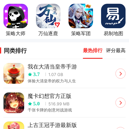
手游
策略大师
万仙逐鹿
策略军团
易制地图
手机版
app
同类排行
最热排行
评分最高
我在大清当皇帝手游
3.7
1.07 GB
体验大清皇帝的权力与人生
魔卡幻想官方正版
5.0
516.99 MB
千张卡牌的创意对战游戏
上古王冠手游最新版