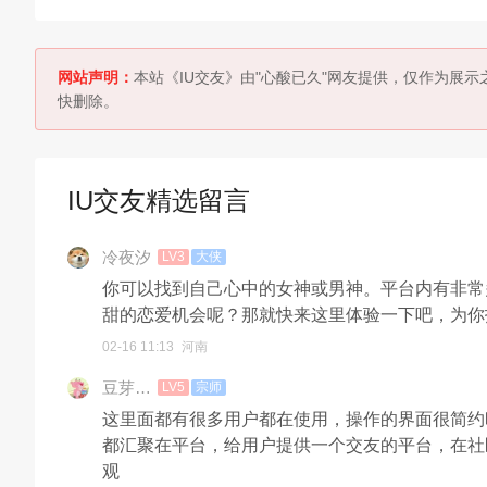
网站声明：
本站《IU交友》由"心酸已久"网友提供，仅作为展
快删除。
IU交友精选留言
冷夜汐
LV3
大侠
你可以找到自己心中的女神或男神。平台内有非常
甜的恋爱机会呢？那就快来这里体验一下吧，为你
02-16 11:13
河南
豆芽…
LV5
宗师
这里面都有很多用户都在使用，操作的界面很简约
都汇聚在平台，给用户提供一个交友的平台，在社
观