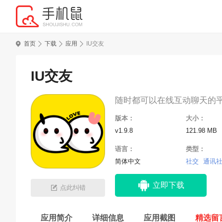
首页
下载
应用
IU交友
IU交友
随时都可以在线互动聊天的
版本：
大小：
v1.9.8
121.98 MB
语言：
类型：
简体中文
社交
通讯
立即下载
点此纠错
应用简介
详细信息
应用截图
精选留