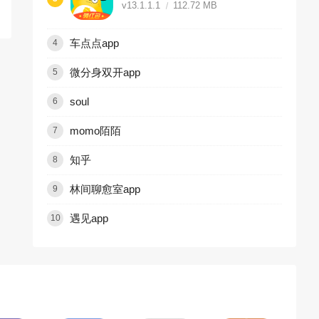
v13.1.1.1
112.72 MB
车点点app
4
微分身双开app
5
soul
6
momo陌陌
7
知乎
8
林间聊愈室app
9
遇见app
10