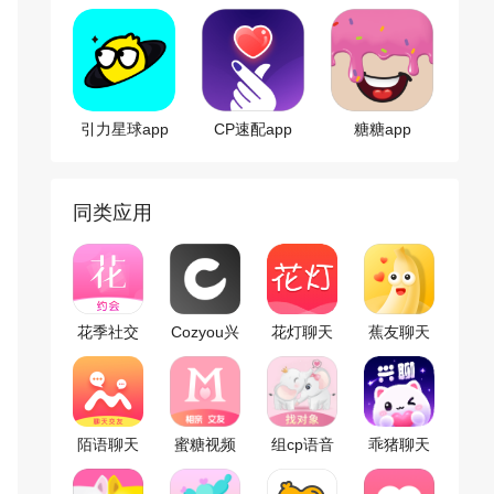
客户端
app
引力星球app
CP速配app
糖糖app
同类应用
花季社交
Cozyou兴
花灯聊天
蕉友聊天
趣社交
交友
交友
陌语聊天
蜜糖视频
组cp语音
乖猪聊天
交友
聊天交友
聊天交友
交友app