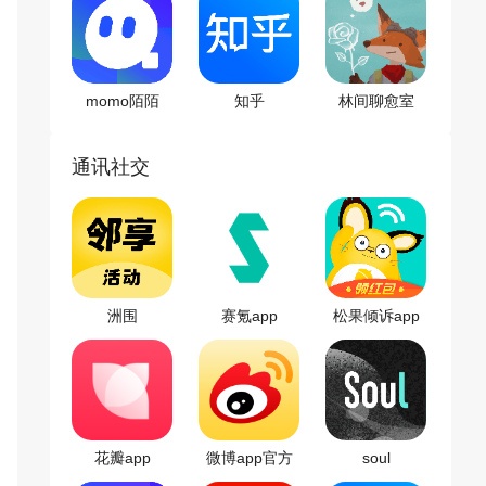
momo陌陌
知乎
林间聊愈室
app
通讯社交
洲围
赛氪app
松果倾诉app
花瓣app
微博app官方
soul
版