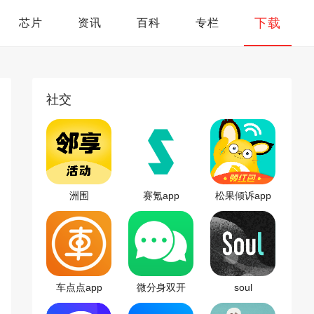
下载
芯片
资讯
百科
专栏
社交
洲围
赛氪app
松果倾诉app
车点点app
微分身双开
soul
app