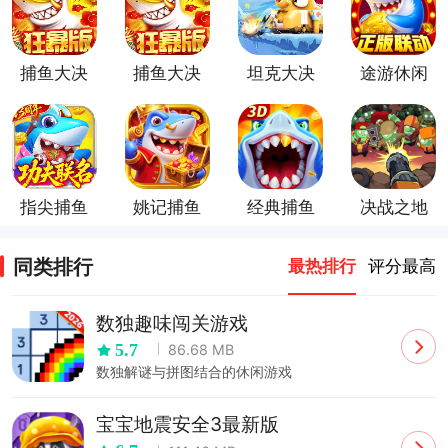
捕鱼大决
捕鱼大决
坦克大决
途游休闲
战官方正
战狂暴版
战游戏
捕鱼官方
版
官方正版
正版
指尖捕鱼
姚记捕鱼
经典捕鱼
决战之地
九游版
九游版
九游版官
手游
服
同类排行
最热排行
评分最高
数独趣味闯关游戏
5.7
86.68 MB
数独解谜与拼图结合的休闲游戏
宝宝地震安全3最新版