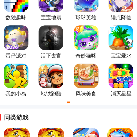
精力，休闲类手游可以帮助玩家放松身心，缓解压力。
感兴趣的臭宝宝们可以来下载一款试一试哦~
数独趣味
宝宝地震
球球英雄
锚点降临
闯关游戏
安全3最新
国际服
手游
版
蛋仔派对
活下去官
奇妙猫咪
宝宝爱水
方版
世界最新
果蔬菜官
版本
方正版
我的小岛
地铁跑酷
风味美食
消灭星星
街正版
全新版
同类游戏