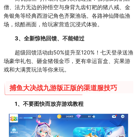
僧、法力无边的孙悟空与身背九齿钉耙的猪八戒、金
角银角等经典西游记角色齐聚渔场。各路神仙降临渔
场，炫酷画面，给玩家营造沉浸式体验。
3、全新惊艳回馈、不能错过
超级回馈活动由50%提升至120%！七天登录送渔
场豪华礼包、砸金猪领金币，更有幸运盲盒、宾果游
戏和大满贯玩法等你来玩。
捕鱼大决战九游版正版的渠道服技巧
1、不要图快而放弃游戏教程