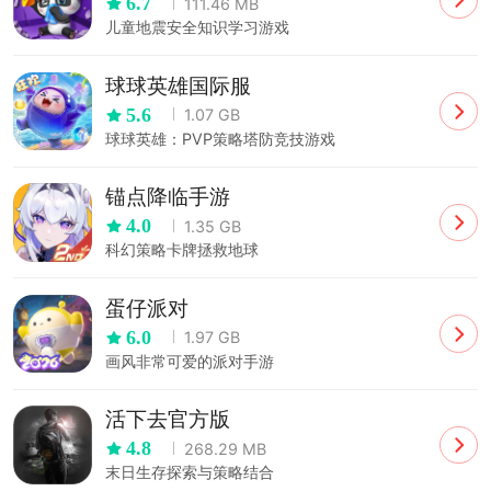
6.7
111.46 MB
儿童地震安全知识学习游戏
球球英雄国际服
5.6
1.07 GB
球球英雄：PVP策略塔防竞技游戏
锚点降临手游
4.0
1.35 GB
科幻策略卡牌拯救地球
蛋仔派对
6.0
1.97 GB
画风非常可爱的派对手游
活下去官方版
4.8
268.29 MB
末日生存探索与策略结合