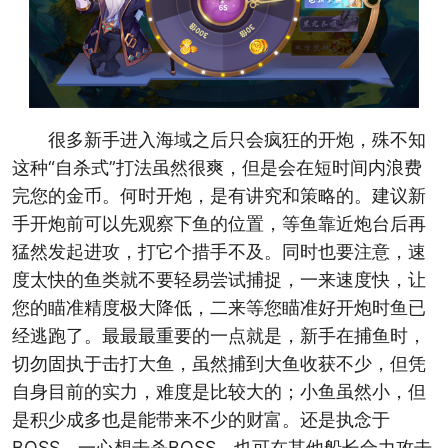
很多新手进入海域之后只会疯狂的开炮，殊不知
这种“自杀式”打法虽然很爽，但是会在短时间内浪费
完您的金币。何时开炮，是有讲究和策略的。建议新
手开炮前可以先观察下鱼的位置，等鱼靠近炮台后再
猛然发起进攻，打它个措手不及。同时也要注意，速
度太快的鱼类就不要轻易尝试捕捉，一来速度快，让
您的瞄准精度极大降低，二来等您瞄准好开炮时鱼已
经逃跑了。最最最重要的一点就是，新手在捕鱼时，
切勿固执于击打大鱼，虽然捕到大鱼收获不少，但凭
自身目前的实力，难度是比较大的；小鱼虽然小，但
是积少成多也是能带来不少的财富。还是执念于
BOSS，一心想击杀BOSS，也可在其他船长合力攻击